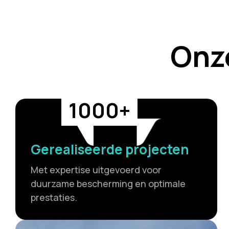
Onze
1000+
Gerealiseerde projecten
Met expertise uitgevoerd voor
duurzame bescherming en optimale
prestaties.