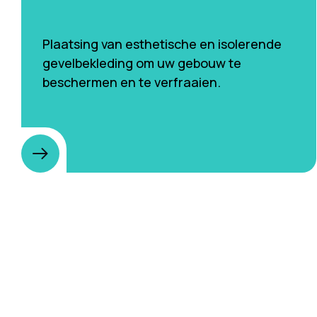
Plaatsing van esthetische en isolerende
gevelbekleding om uw gebouw te
beschermen en te verfraaien.